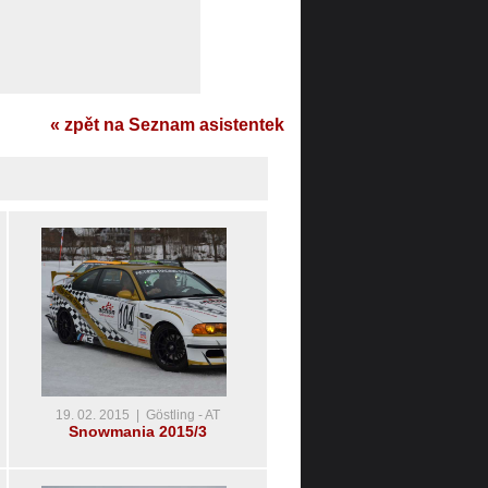
« zpět na Seznam asistentek
19. 02. 2015 | Göstling - AT
Snowmania 2015/3