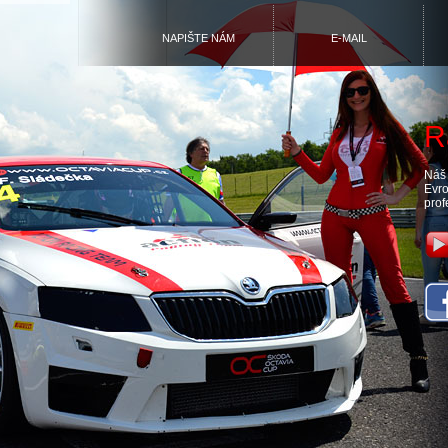
NAPIŠTE NÁM
E-MAIL
R
Náš 
Evro
prof