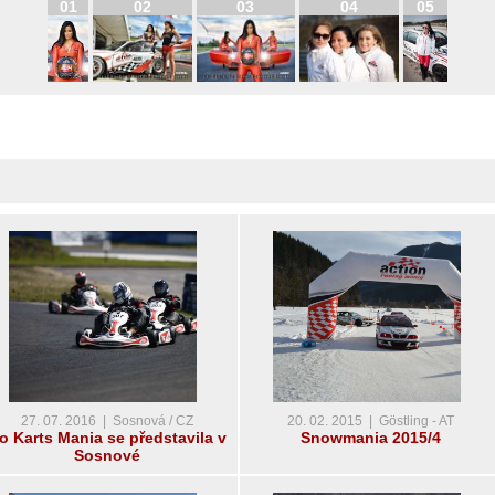
01
02
03
04
05
27. 07. 2016 | Sosnová / CZ
20. 02. 2015 | Göstling - AT
o Karts Mania se představila v
Snowmania 2015/4
Sosnové