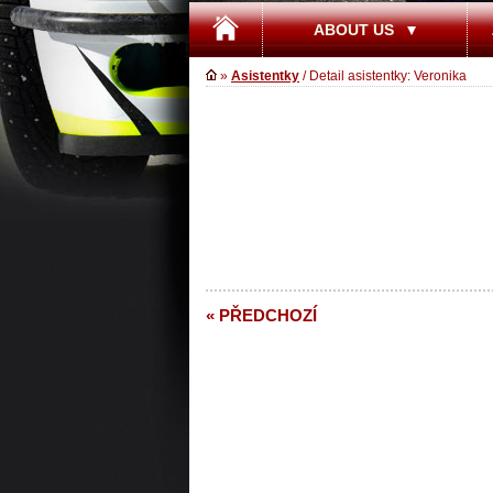
ABOUT US
»
Asistentky
/ Detail asistentky: Veronika
« PŘEDCHOZÍ