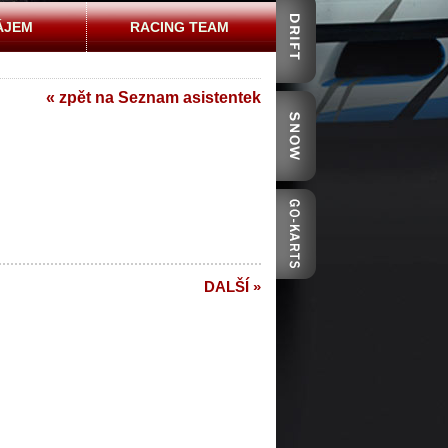
ÁJEM
RACING TEAM
« zpět na Seznam asistentek
DALŠÍ »