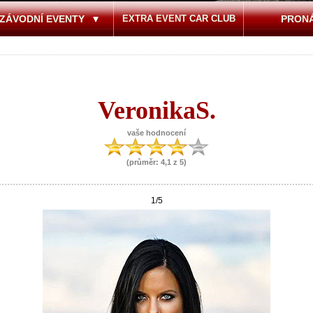
ZÁVODNÍ EVENTY
EXTRA EVENT CAR CLUB
PRON
VeronikaS.
vaše hodnocení
(průměr: 4,1 z 5)
1
/5