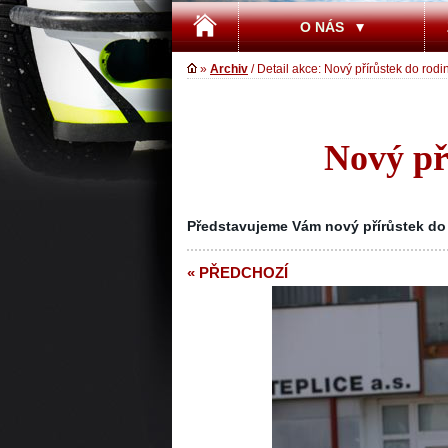
O NÁS
»
Archiv
/ Detail akce: Nový přírůstek do rod
Nový př
Představujeme Vám nový přírůstek do
« PŘEDCHOZÍ