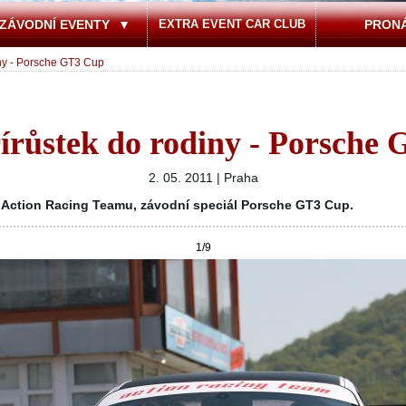
ZÁVODNÍ EVENTY
EXTRA EVENT CAR CLUB
PRON
iny - Porsche GT3 Cup
írůstek do rodiny - Porsche
2. 05. 2011 | Praha
 Action Racing Teamu, závodní speciál Porsche GT3 Cup.
1
/9