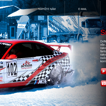
NAPIŠTE NÁM
E-MAIL
S
Drif
vše 
rako
fant
rako
naš
koní