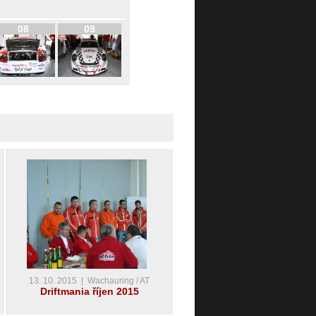
08
09
13. 10. 2015 | Wachauring / AT
Driftmania říjen 2015