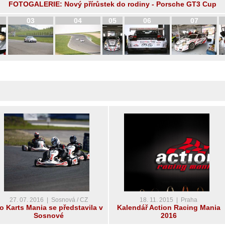
FOTOGALERIE: Nový přírůstek do rodiny - Porsche GT3 Cup
03
04
05
06
07
27. 07. 2016 | Sosnová / CZ
18. 11. 2015 | Praha
o Karts Mania se představila v
Kalendář Action Racing Mania
Sosnové
2016