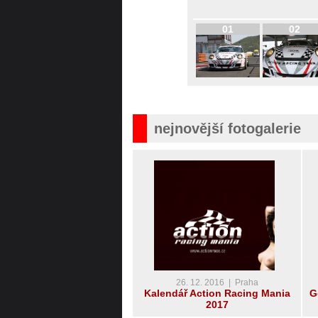
01
02
nejnovější fotogalerie
26. 12. 2016 | Praha
Kalendář Action Racing Mania
G
2017