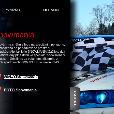
KONTAKTY
KE STAŽENÍ
nowmania
tování na sněhu a ledu na speciálním polygonu,
zasazeno do pohádkového prostředí
uských Alp, tak to je SNOWMANIA! Zažijete dva
astické dny plné driftů ve speciální snowaréně v
uském Göstlingu za volantem některého z
ich sportovních BMW M3 E46 o výkonu 343
.
VIDEO Snowmania
FOTO Snowmania