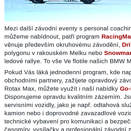
Mezi další závodní eventy s personal coach
můžeme nabídnout, patří program
RacingMa
věnuje především okruhovému závodění,
Dr
polygonu v rakouském Melku nebo
Snowman
ledové rallye. To vše Ve flotile našich BMW 
Pokud Vás láká jednodenní program, kde nap
obchodními partnery, zažijete opravdový zá
Rotax Max, můžete využít i naší nabídky
Go-
Disponujeme opravdu kvalitním zázemím. J
servisními vozidly, jako je např. odtahová slu
kamion nebo i doprovodné zavazadlové vozi
technické vybavení pro komunikaci a bezpeč
časomíry, vysílačky a profesionální závodní 