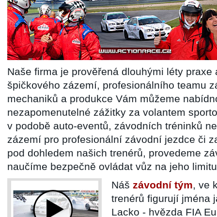
Naše firma je prověřená dlouhými léty praxe
špičkového zázemí, profesionálního teamu z
mechaniků a produkce Vám můžeme nabídno
nezapomenutelné zážitky za volantem sporto
v podobě auto-eventů, závodních tréninků n
zázemí pro profesionální závodní jezdce či z
pod dohledem našich trenérů, provedeme zá
naučíme bezpečně ovládat vůz na jeho limitu
Náš
závodní tým
, ve 
trenérů figurují jména
Lacko - hvězda FIA E