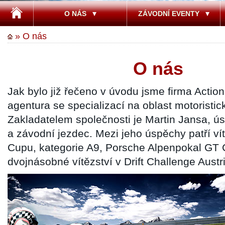
O NÁS
ZÁVODNÍ EVENTY
» O nás
O nás
Jak bylo již řečeno v úvodu jsme firma Acti
agentura se specializací na oblast motoristic
Zakladatelem společnosti je Martin Jansa, ú
a závodní jezdec. Mezi jeho úspěchy patří ví
Cupu, kategorie A9, Porsche Alpenpokal GT 
dvojnásobné vítězství v Drift Challenge Austr