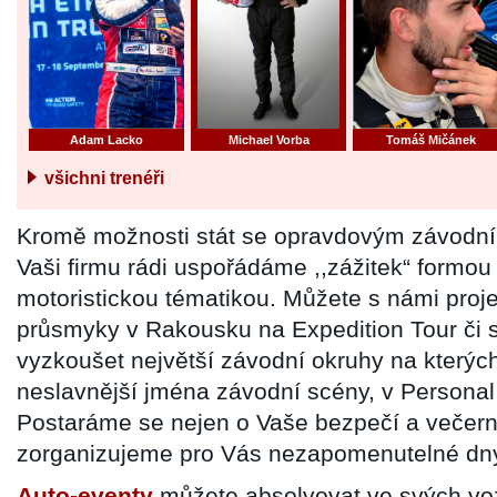
Adam Lacko
Michael Vorba
Tomáš Mičánek
všichni trenéři
Kromě možnosti stát se opravdovým závodní
Vaši firmu rádi uspořádáme ,,zážitek“ formou
motoristickou tématikou. Můžete s námi proj
průsmyky v Rakousku na Expedition Tour či si
vyzkoušet největší závodní okruhy na kterých 
neslavnější jména závodní scény, v Personal
Postaráme se nejen o Vaše bezpečí a večern
zorganizujeme pro Vás nezapomenutelné dny
Auto-eventy
můžete absolvovat ve svých vo